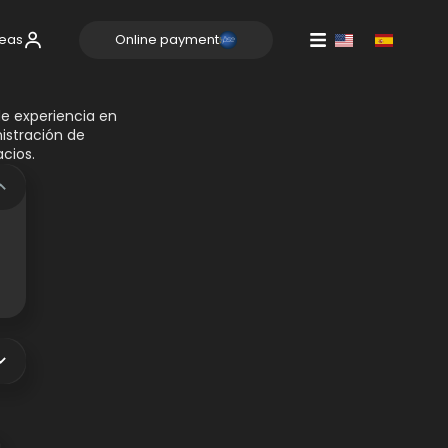
reas
Online payment
e experiencia en
istración de
cios.