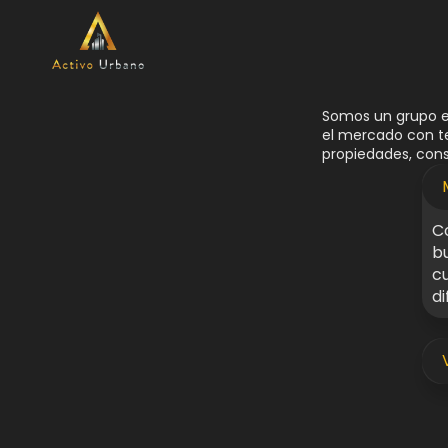
Somos un grupo e
el mercado con te
propiedades, cons
Co
bu
c
di