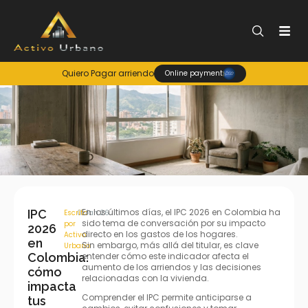
Quiero Pagar arriendo
Online payment
En los últimos días, el IPC 2026 en Colombia ha
IPC
Escrito
01.Jan.26
sido tema de conversación por su impacto
por
2026
directo en los gastos de los hogares.
Activo
en
Sin embargo, más allá del titular, es clave
Urbano
Colombia:
entender cómo este indicador afecta el
aumento de los arriendos y las decisiones
cómo
relacionadas con la vivienda.
impacta
Comprender el IPC permite anticiparse a
tus