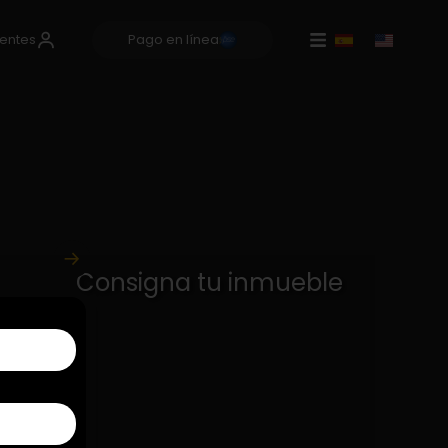
ientes
Pago en línea
Si quieres consignar
Consigna tu inmueble
tu inmueble
Contacta con nuestro
asistente virtual