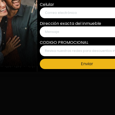
 9597
Nuestros asociados
Celular
PQRS
Términos y condici
Dirección exacta del inmueble
CODIGO PROMOCIONAL
Enviar