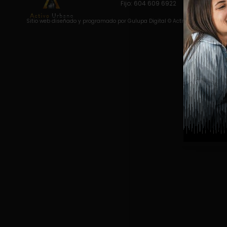
Fijo: 604 609 6922 Móvil: 311 658
Sitio web diseñado y programado por
Gulupa Digital
© Activo Urbano