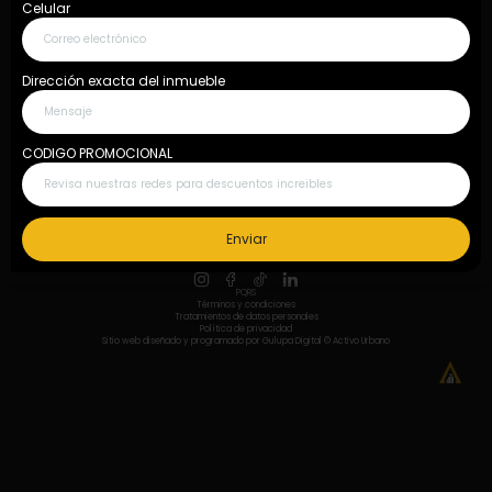
Celular
¿Quieres consignar tu inmueble?
Dirección exacta del inmueble
Quiero consignar inmueble
CODIGO PROMOCIONAL
Fijo: 604 609 6922 Móvil: 311 658 9597
Nuestros asociados
Enviar
PQRS
Términos y condiciones
Tratamientos de datos personales
Política de privacidad
Sitio web diseñado y programado por
Gulupa Digital
© Activo Urbano