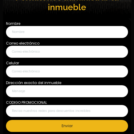
inmueble
¿Quieres consignar tu inmueble?
Quiero consignar inmueble
Nombre
Correo electrónico
Fijo: 604 609 6922 Móvil: 311 658 9597
Nuestros asociados
Celular
PQRS
Dirección exacta del inmueble
Términos y condiciones
Tratamientos de datos personales
Política de privacidad
Sitio web diseñado y programado por
Gulupa Digital
© Activo Urbano
CODIGO PROMOCIONAL
Enviar