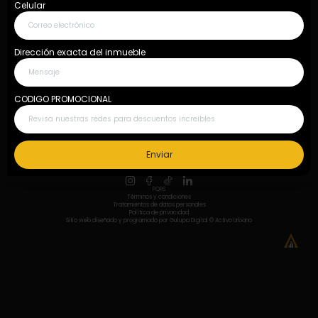
Celular
¿Quieres consignar tu inmueble?
Dirección exacta del inmueble
Quiero consignar inmueble
CODIGO PROMOCIONAL
Fijo: 604 609 6922 Móvil: 311 658 9597
Nuestros asociados
Enviar
PQRS
Términos y condiciones
Tratamientos de datos personales
Política de privacidad
Sitio web diseñado y programado por
Gulupa Digital
© Activo Urbano