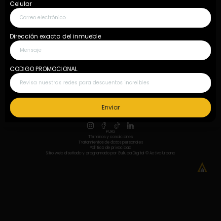
Celular
¿Quieres consignar tu inmueble?
Dirección exacta del inmueble
Quiero consignar inmueble
CODIGO PROMOCIONAL
Fijo: 604 609 6922 Móvil: 311 658 9597
Nuestros asociados
Enviar
PQRS
Términos y condiciones
Tratamientos de datos personales
Política de privacidad
Sitio web diseñado y programado por
Gulupa Digital
© Activo Urbano