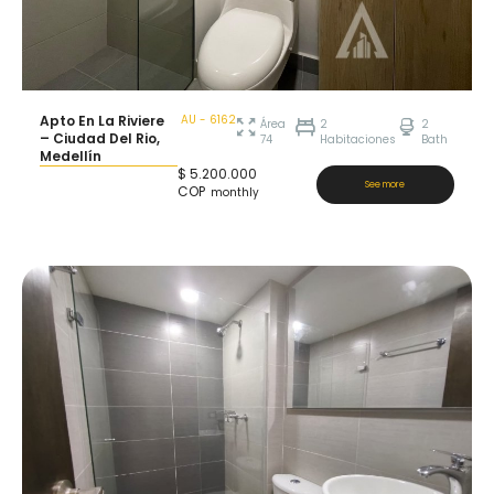
Apto En La Riviere
AU - 6162
Área
2
2
– Ciudad Del Rio,
74
Habitaciones
Bath
Medellín
$
5.200.000
See more
COP