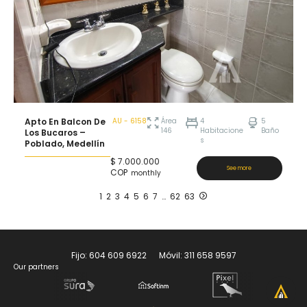
Apto En Balcon De
AU - 6158
Área
4
5
146
Habitacione
Baño
Los Bucaros –
s
Poblado, Medellín
$
7.000.000
See more
COP
1
2
3
4
5
6
7
…
62
63
Fijo: 604 609 6922 Móvil: 311 658 9597
Our partners