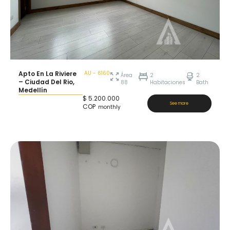
Apto En La Riviere
AU - 6160
Área
2
2
– Ciudad Del Rio,
88
Habitaciones
Bath
Medellín
$
5.200.000
See more
COP