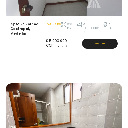
Apto En Borneo –
AU - 6159
Área
3
3
147
Habitacione
Baño
Castropol,
s
Medellín
$
5.000.000
See more
COP