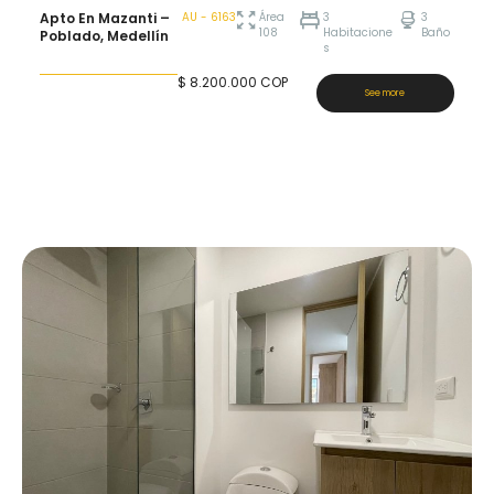
Apto En Mazanti –
AU - 6163
Área
3
3
108
Habitacione
Baño
Poblado, Medellín
s
$
8.200.000
COP
See more