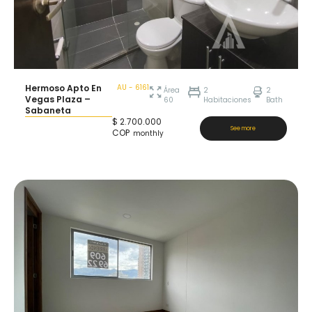
Hermoso Apto En
AU - 6161
Área
2
2
Vegas Plaza –
60
Habitaciones
Bath
Sabaneta
$
2.700.000
See more
COP